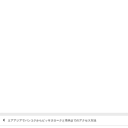
エアアジアでバンコクからピッサヌロークと市内までのアクセス方法