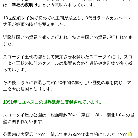
は「幸福の夜明け」
という意味をもっています。
13世紀頃タイ族で初めての王朝が成立し、3代目ラームカムヘーン
大王が絶頂の時期を迎えました。
近隣諸国との貿易も盛んに行われ、特に中国との貿易が行われてま
した。
スコータイ王朝の都として繁栄させ花開いたスコータイには、スコ
ータイ王朝の以前のクメールの影響も含めた遺跡や建造物が多く残
っています。
その後、徐々に衰退して約140年間の輝かしい歴史の幕を閉じ、ア
ユタヤの属国となります。
1991年にユネスコの世界遺産に登録されています。
スコータイ歴史公園は、総面積約70㎢、東西１.8㎞、南北1.6㎞の城
壁に囲まれています。
公園内は大変広いので、徒歩でまわるのは体力的にしんどいので
自