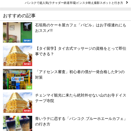
バンコクで超人気(ラチャダー鉄道市場)インスタ映え撮影スポットと行き方
おすすめの記事
石垣島のケーキ屋カフェ「パピル」はお子様連れにも
おススメ!!
国内旅行
【タイ留学】タイ古式マッサージの資格をとって即仕
事できる？
海外旅行
「アドセンス審査」初心者の僕が一発合格した9つの
対策
生活
チェンマイ観光に来たら絶対外せない山のお寺ドイス
テープ寺院
海外旅行
青いラテに恋する「バンコク.ブルーホエールカフェ」
の行き方