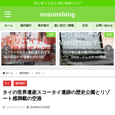
初心者でも安心 旅行情報ブログ
nozomiblog
ホーム
国内旅行
海外旅行
旅に役立つ情報
生活
お問い合わせ
生活
旅に役立つ情報
ブログ初心者の僕がWordPressテ
カメラの湿気対策は防湿庫で保
ーマ「Diver」にした9つの理由
管。カビや結露から守ろう!!
2019年12月15日
2019年12月2日
ホーム
海外旅行
タイ
タイの世界遺産スコータイ遺跡の歴史公園とリゾート感満
タイ
海外旅行
タイの世界遺産スコータイ遺跡の歴史公園とリゾ
ート感満載の空港
2019年4月11日
2019年12月29日