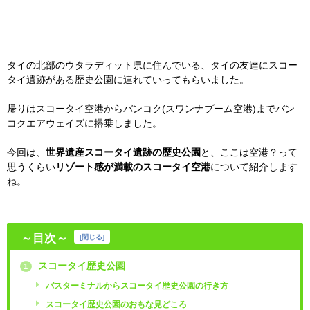
タイの北部のウタラディット県に住んでいる、タイの友達にスコー
タイ遺跡がある歴史公園に連れていってもらいました。
帰りはスコータイ空港からバンコク(スワンナプーム空港)までバン
コクエアウェイズに搭乗しました。
今回は、
世界遺産スコータイ遺跡の歴史公園
と、ここは空港？って
思うくらい
リゾート感が満載のスコータイ空港
について紹介します
ね。
～目次～
[
閉じる
]
スコータイ歴史公園
1
バスターミナルからスコータイ歴史公園の行き方
スコータイ歴史公園のおもな見どころ