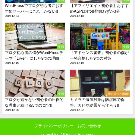
WordPressでブログ初心者におす
【アフィリエイト初心者】おすす
すめサーバーはこれしかない!!
めASPは4つ!!登録わずか3分
2019.12.23
2019.12.18
生活
生活
ブログ初心者の僕がWordPressテ
「アドセンス審査」初心者の僕が
ーマ「Diver」にした9つの理由
一発合格した9つの対策
2019.12.15
2019.12.10
生活
旅に役立つ情報
ブログが続かない初心者の圧倒的
カメラの湿気対策は防湿庫で保
な理由と続ける5つのコツ!!
管。カビや結露から守ろう!!
2019.12.06
2019.12.02
プライバシーポリシー
お問い合わせ
nozomiblog All Rights Reserved.