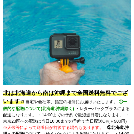
北は北海道から南は沖縄まで全国送料無料でござ
います♫
自宅や会社等、指定の場所にお届けいたします。
①一
般的な配送について(北海道.沖縄除く)
・レターパックプラスによる
配送になります。 ・14:00までの予約で最短翌日着になります。 ・
東京23区への配送は当日10:00までの予約で当日配送OK(＋500円)
※天候等によって到着日が前後する場合もあります。
②北海道.沖
縄への配送について
・ゆうパックによる配送になります。 ・14:00