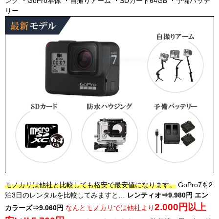
ング
・GoPro本体 ・自撮りアーム ・SDカード64GB ・予備バッテ
リー
モノカリは他社と比較しても格安で最安値になります。
GoPro7を2
泊3日のレンタルを比較してみますと…
レンティオ⇒9.980円
エン
2.000円以上
カラーズ⇒9.060円
なんと
モノカリ
では他社より