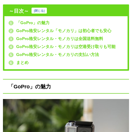
～目次～
[
閉じる
]
「GoPro」の魅力
1
GoPro格安レンタル「モノカリ」は初心者でも安心
2
GoPro格安レンタル・モノカリは全国送料無料
3
GoPro格安レンタル・モノカリは空港受け取りも可能
4
GoPro格安レンタル・モノカリの支払い方法
5
まとめ
6
「GoPro」の魅力