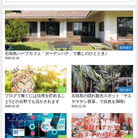
国内旅行
石垣島ハーブカフェ「ガーデンパナ」で癒しのひととき♪
2020.02.24
生活
国内旅行
ブログで稼ぐには信用を貯めるこ
石垣島の隠れ観光スポット「ヤエ
と!!どの分野でも活かされます
ヤマヤシ群落」で自然を満喫♪
2020.01.05
2019.12.29
生活
生活