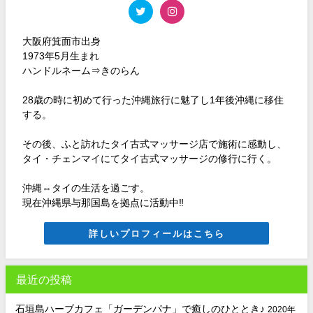
大阪府箕面市出身
1973年5月生まれ
ハンドルネーム⇒きのらん
28歳の時に初めて行った沖縄旅行に魅了し1年後沖縄に移住
する。
その後、ふと訪れたタイ古式マッサージ店で施術に感動し、
タイ・チェンマイにてタイ古式マッサージの修行に行く。
沖縄⇔タイの生活を過ごす。
現在沖縄県与那国島を拠点に活動中‼
詳しいプロフィールはこちら
最近の投稿
石垣島ハーブカフェ「ガーデンパナ」で癒しのひととき♪
2020年