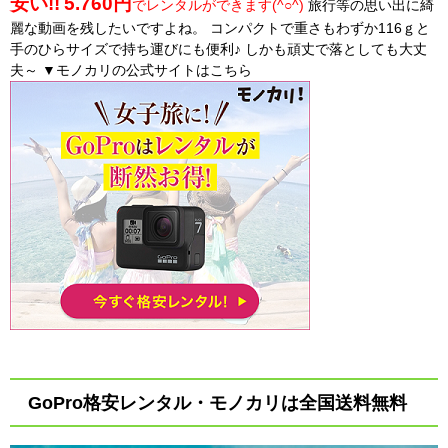
安い!!
5.760円
でレンタルができます(^○^)
旅行等の思い出に綺
麗な動画を残したいですよね。 コンパクトで重さもわずか116ｇと
手のひらサイズで持ち運びにも便利♪ しかも頑丈で落としても大丈
夫～ ▼モノカリの公式サイトはこちら
GoPro格安レンタル・モノカリは全国送料無料