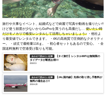
旅行や大事なイベント、結婚式などで綺麗で写真や動画を撮りたい!!
けど使う頻度が少ないからGoProを買うのも高価だし…
使いたい時
だけモノカリで格安レンタルして活用しちゃいましょう♪
・他社よ
り最安値でレンタルできます。 ・4Kの高画質で圧倒的なクオリティ
ー。 ・頑丈で最軽量116ｇ。 ・初心者セットもあるので安心。 ・全
国送料無料で空港受け取りも可能。
【タイ旅行】レンタルWiFiは無制限の
あわせて読みたい記事
タイデータが断然お得!!!
2019.5.5
【JAL国内線】先得の取り消し手数料が
あわせて読みたい記事
無料の場合あり!!
2019.4.20