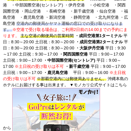
港 ・中部国際空港(セントレア) ・伊丹空港 ・小松空港 ・関西
国際空港 ・岡山空港 ・長崎空港 ・新千歳空港 ・仙台空港 ・福
島空港 ・鹿児島空港 ・新潟空港 ・静岡空港 ・北九州空港 ・広
島空港
空港内の郵便局かヤマト運輸の窓口での受け取りになりま
す。
※空港で受け取る場合は、ご利用2日前の14:00までの予約にま
ります。
主な空港の郵便局の営業時間
・成田空港第1ターミナル
平
日：8:30～20:00 土日祝：8:30～20:00
・成田空港第2ターミナル
平
日：8:30～20:00 土日祝：8:30～20:00
・大阪伊丹空港
平日：9:30
～17:00 土日祝：9:30～17:00
・関西国際空港
平日：9:00～17:00
土日祝：9:00～17:00
・中部国際空港(セントレア)
平日：9:00～
17:00
※土日祝の受け取りは不可
・新千歳空港
平日：9:00～17:00
土日祝：9:00～17:00
・鹿児島空港
平日：9:00～16:00
※土日祝
の受け取りは不可
※那覇空港内には郵便局ありません。
沖縄本島の
ホテルにお届けする事は出来ます。 ▼モノカリ公式サイトはこちら
から