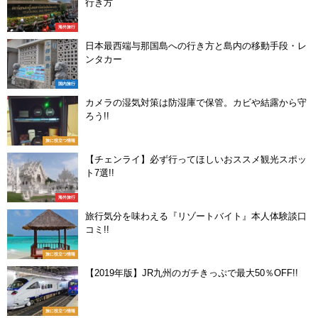
行き方
海外旅行
日本最西端与那国島への行き方と島内の移動手段・レ
ンタカー
国内旅行
カメラの湿気対策は防湿庫で保管。カビや結露から守
ろう!!
旅に役立つ情報
【チェンライ】必ず行ってほしいおススメ観光スポッ
ト7選!!
海外旅行
旅行気分を味わえる『リゾートバイト』本人体験談口
コミ!!
旅に役立つ情報
【2019年版】JR九州のガチきっぷで最大50％OFF!!
旅に役立つ情報