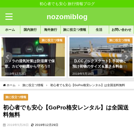
初心者でも安心 旅行情報ブログ
nozomiblog
ホーム
国内旅行
海外旅行
旅に役立つ情報
生活
お問い合わせ
旅に役立つ情報
旅に役立つ情報
カメラの湿気対策は防湿庫で保
【LCCノックスクート】手荷物と
管。カビや結露から守ろう!!
預け荷物のサイズ＆重さ＆料金
2019年12月2日
2019年5月18日
ホーム
旅に役立つ情報
初心者でも安心【GoPro格安レンタル】は全国送料無料
旅に役立つ情報
初心者でも安心【GoPro格安レンタル】は全国送
料無料
2019年5月26日
2019年12月29日