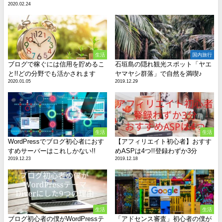
2020.02.24
生活
国内旅行
ブログで稼ぐには信用を貯めるこ
石垣島の隠れ観光スポット「ヤエ
と!!どの分野でも活かされます
ヤマヤシ群落」で自然を満喫♪
2020.01.05
2019.12.29
生活
生活
WordPressでブログ初心者におす
【アフィリエイト初心者】おすす
すめサーバーはこれしかない!!
めASPは4つ!!登録わずか3分
2019.12.23
2019.12.18
生活
生活
ブログ初心者の僕がWordPressテ
「アドセンス審査」初心者の僕が