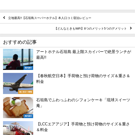
立地最高!!【石垣島スーパーホテル】本人口コミ宿泊レビュー
【どんなときもWiFi】8つのメリット5つのデメリット
おすすめの記事
アートホテル石垣島 最上階スカイバーで絶景ランチが
最高!!
国内旅行
【春秋航空日本】手荷物と預け荷物のサイズ＆重さ＆
料金
旅に役立つ情報
石垣島でふわっふわのシフォンケーキ「琉球スイーツ
庵」
国内旅行
【LCCエアアジア】手荷物と預け荷物のサイズ＆重さ
＆料金