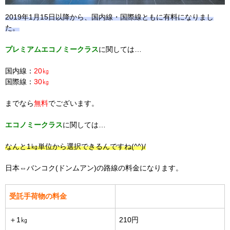
2019年1月15日以降から、国内線・国際線ともに有料になりまし
た。
プレミアムエコノミークラス
に関しては…
国内線：
20㎏
国際線：
30㎏
までなら
無料
でございます。
エコノミークラス
に関しては…
なんと1㎏単位から選択できるんですね(^^)/
日本⇔バンコク(ドンムアン)の路線の料金になります。
受託手荷物の料金
＋1㎏
210円