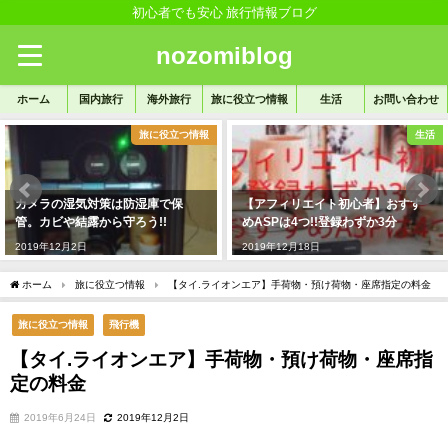
初心者でも安心 旅行情報ブログ
nozomiblog
ホーム
国内旅行
海外旅行
旅に役立つ情報
生活
お問い合わせ
旅に役立つ情報
生活
カメラの湿気対策は防湿庫で保
【アフィリエイト初心者】おすす
管。カビや結露から守ろう!!
めASPは4つ!!登録わずか3分
2019年12月2日
2019年12月18日
ホーム
旅に役立つ情報
【タイ.ライオンエア】手荷物・預け荷物・座席指定の料金
旅に役立つ情報
飛行機
【タイ.ライオンエア】手荷物・預け荷物・座席指
定の料金
2019年6月24日
2019年12月2日