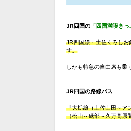
JR四国の
「四国満喫きっ
JR四国線・土佐くろしお
す。
しかも特急の自由席も乗り
JR四国の路線バス
『大栃線（土佐山田～ア
（松山～砥部～久万高原