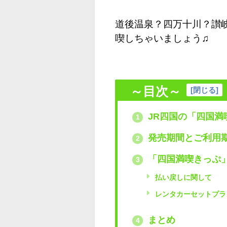
道後温泉？四万十川？讃
喫しちゃいましょう♫
～目次～
[
閉じる
]
JR四国の「四国満
1
発売期間とご利用
2
「四国満喫きっぷ
3
払い戻しに関して
レンタカーセットプラ
まとめ
4