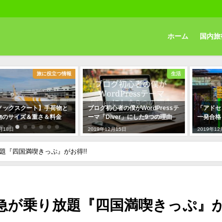
ホーム
国内旅
役立つ情報
生活
手荷物と
ブログ初心者の僕がWordPressテ
「アドセンス審査」初心者
料金
ーマ「Diver」にした9つの理由
一発合格した9つの対策
2019年12月15日
2019年12月10日
題『四国満喫きっぷ』がお得!!
特急が乗り放題『四国満喫きっぷ』