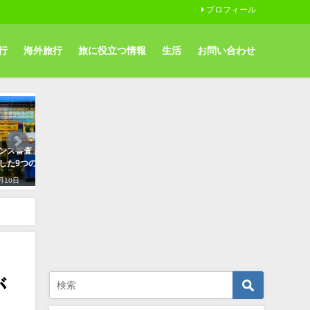
プロフィール
行
海外旅行
旅に役立つ情報
生活
お問い合わせ
生活
旅に役立つ情報
の僕が
カメラの湿気対策は防湿庫で保
WordPressでブログ初心者
管。カビや結露から守ろう!!
すめサーバーはこれしかない!
2019年12月2日
2019年12月23日
が