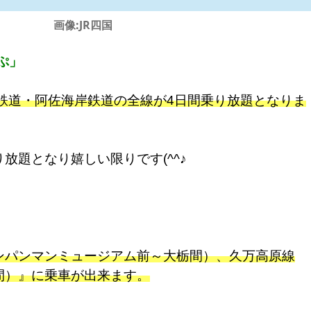
画像:JR四国
ぷ」
鉄道・阿佐海岸鉄道の全線が4日間乗り放題となりま
放題となり嬉しい限りです(^^♪
ンパンマンミュージアム前～大栃間）、久万高原線
間）』に乗車が出来ます。