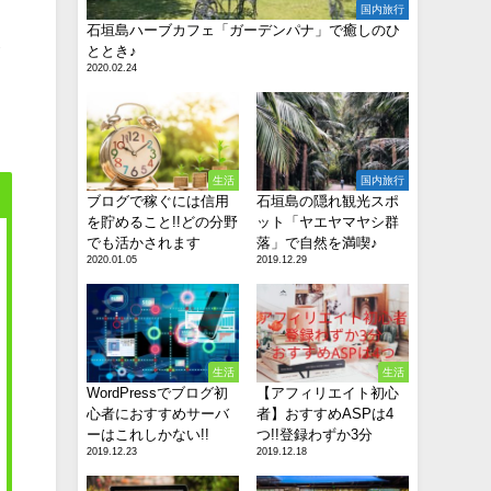
国内旅行
石垣島ハーブカフェ「ガーデンパナ」で癒しのひ
満
ととき♪
2020.02.24
生活
国内旅行
ブログで稼ぐには信用
石垣島の隠れ観光スポ
を貯めること!!どの分野
ット「ヤエヤマヤシ群
でも活かされます
落」で自然を満喫♪
2020.01.05
2019.12.29
生活
生活
WordPressでブログ初
【アフィリエイト初心
心者におすすめサーバ
者】おすすめASPは4
ーはこれしかない!!
つ!!登録わずか3分
2019.12.23
2019.12.18