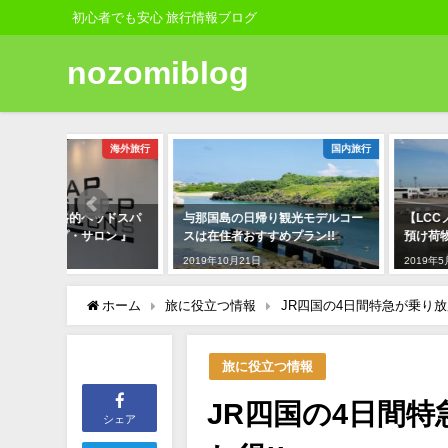
初心者でも安心 旅行情報ブログ
nozomiblog
海外旅行
国内旅行
旅に
ッドスパ
与那国島の日帰り観光モデルコー
【LCCノックスクート】
ン 』
スは在住者おすすめプラン!!
預け荷物のサイズ＆重さ＆
2019年10月21日
2019年5月18日
ホーム
旅に役立つ情報
JR四国の4日間特急が乗り放
旅に役立つ情報
JR四国の4日間
シェア