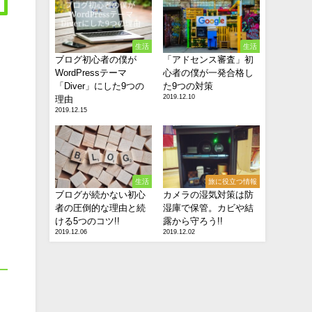
生活
生活
ブログ初心者の僕が
「アドセンス審査」初
WordPressテーマ
心者の僕が一発合格し
「Diver」にした9つの
た9つの対策
2019.12.10
理由
2019.12.15
生活
旅に役立つ情報
ブログが続かない初心
カメラの湿気対策は防
者の圧倒的な理由と続
湿庫で保管。カビや結
ける5つのコツ!!
露から守ろう!!
2019.12.06
2019.12.02