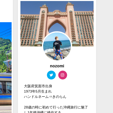
nozomi
大阪府箕面市出身
1973年5月生まれ
ハンドルネーム⇒きのらん
28歳の時に初めて行った沖縄旅行に魅了
し1年後沖縄に移住する。